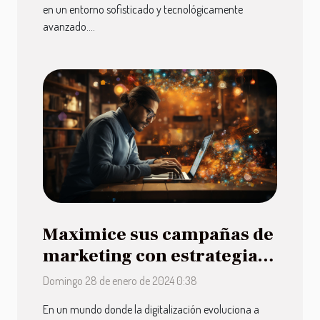
en un entorno sofisticado y tecnológicamente
avanzado....
Maximice sus campañas de
marketing con estrategias
de automatización
Domingo 28 de enero de 2024 0:38
En un mundo donde la digitalización evoluciona a