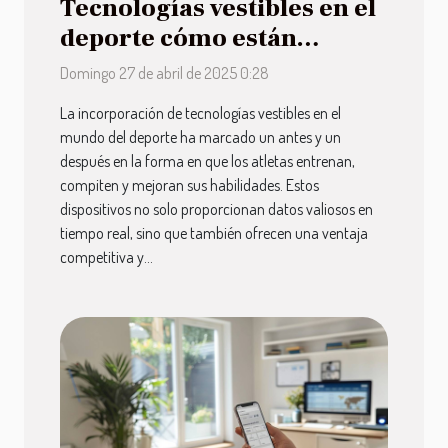
Tecnologías vestibles en el
deporte cómo están
mejorando el rendimiento
Domingo 27 de abril de 2025 0:28
y la experiencia de los
La incorporación de tecnologías vestibles en el
atletas
mundo del deporte ha marcado un antes y un
después en la forma en que los atletas entrenan,
compiten y mejoran sus habilidades. Estos
dispositivos no solo proporcionan datos valiosos en
tiempo real, sino que también ofrecen una ventaja
competitiva y...