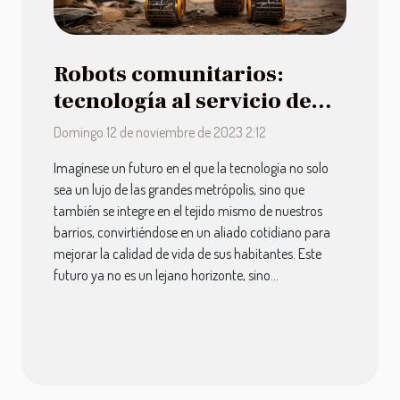
Robots comunitarios:
tecnología al servicio de
barrios
Domingo 12 de noviembre de 2023 2:12
Imagínese un futuro en el que la tecnología no solo
sea un lujo de las grandes metrópolis, sino que
también se integre en el tejido mismo de nuestros
barrios, convirtiéndose en un aliado cotidiano para
mejorar la calidad de vida de sus habitantes. Este
futuro ya no es un lejano horizonte, sino...