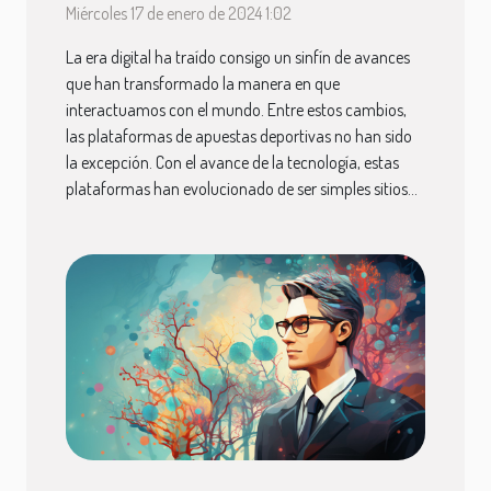
deportivas
Miércoles 17 de enero de 2024 1:02
La era digital ha traído consigo un sinfín de avances
que han transformado la manera en que
interactuamos con el mundo. Entre estos cambios,
las plataformas de apuestas deportivas no han sido
la excepción. Con el avance de la tecnología, estas
plataformas han evolucionado de ser simples sitios...