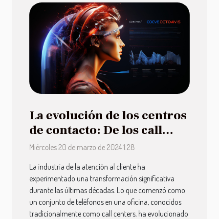
La evolución de los centros
de contacto: De los call
centers a las soluciones
Miércoles 20 de marzo de 2024 1:28
CCaaS en la nube
La industria de la atención al cliente ha
experimentado una transformación significativa
durante las últimas décadas. Lo que comenzó como
un conjunto de teléfonos en una oficina, conocidos
tradicionalmente como call centers, ha evolucionado