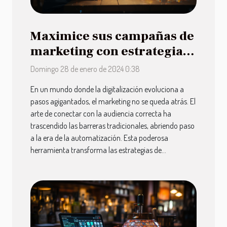
Maximice sus campañas de
marketing con estrategias
de automatización
Domingo 28 de enero de 2024 0:38
En un mundo donde la digitalización evoluciona a
pasos agigantados, el marketing no se queda atrás. El
arte de conectar con la audiencia correcta ha
trascendido las barreras tradicionales, abriendo paso
a la era de la automatización. Esta poderosa
herramienta transforma las estrategias de...