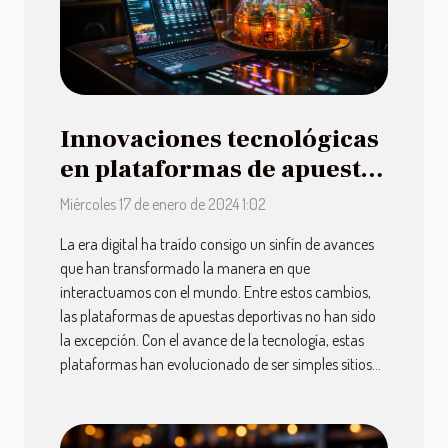
Innovaciones tecnológicas
en plataformas de apuestas
deportivas
Miércoles 17 de enero de 2024 1:02
La era digital ha traído consigo un sinfín de avances
que han transformado la manera en que
interactuamos con el mundo. Entre estos cambios,
las plataformas de apuestas deportivas no han sido
la excepción. Con el avance de la tecnología, estas
plataformas han evolucionado de ser simples sitios...