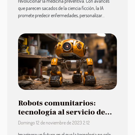
revolucionar la medicina preventiva. Con avances
que parecen sacados de la ciencia ficción, la IA
promete predecir enfermedades, personalizar...
Robots comunitarios:
tecnología al servicio de
barrios
Domingo 12 de noviembre de 2023 2:12
Imagínese un futuro en el que la tecnología no solo