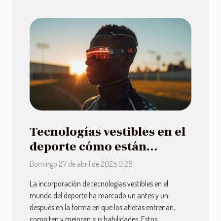
Tecnologías vestibles en el
deporte cómo están
mejorando el rendimiento
Domingo 27 de abril de 2025 0:28
y la experiencia de los
La incorporación de tecnologías vestibles en el
atletas
mundo del deporte ha marcado un antes y un
después en la forma en que los atletas entrenan,
compiten y mejoran sus habilidades. Estos