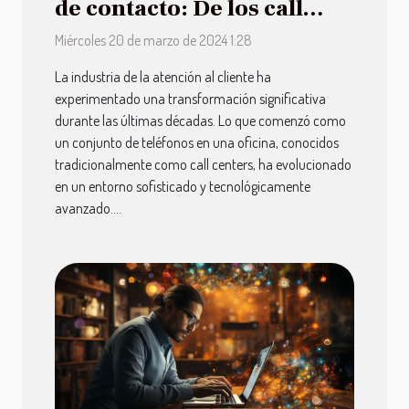
de contacto: De los call
centers a las soluciones
Miércoles 20 de marzo de 2024 1:28
CCaaS en la nube
La industria de la atención al cliente ha
experimentado una transformación significativa
durante las últimas décadas. Lo que comenzó como
un conjunto de teléfonos en una oficina, conocidos
tradicionalmente como call centers, ha evolucionado
en un entorno sofisticado y tecnológicamente
avanzado....