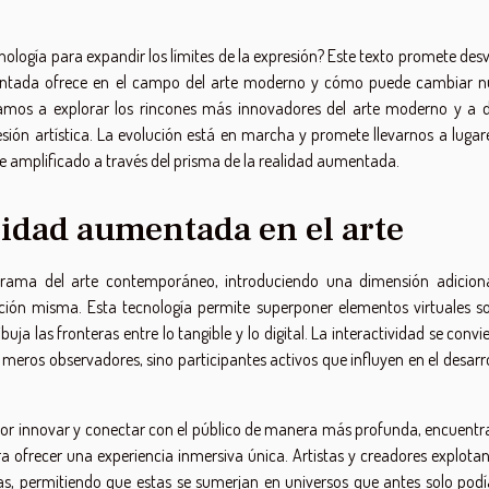
ología para expandir los límites de la expresión? Este texto promete desv
entada ofrece en el campo del arte moderno y cómo puede cambiar n
tamos a explorar los rincones más innovadores del arte moderno y a d
resión artística. La evolución está en marcha y promete llevarnos a lugar
te amplificado a través del prisma de la realidad aumentada.
alidad aumentada en el arte
orama del arte contemporáneo, introduciendo una dimensión adicion
ación misma. Esta tecnología permite superponer elementos virtuales so
a las fronteras entre lo tangible y lo digital. La interactividad se convi
 meros observadores, sino participantes activos que influyen en el desarr
or innovar y conectar con el público de manera más profunda, encuentra
ofrecer una experiencia inmersiva única. Artistas y creadores explotan
ias, permitiendo que estas se sumerjan en universos que antes solo podí