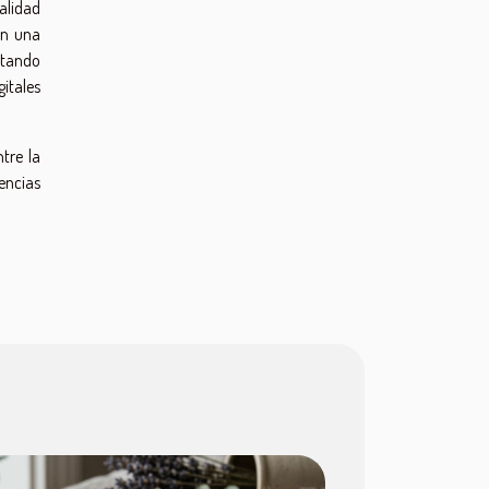
alidad
on una
itando
itales
tre la
encias