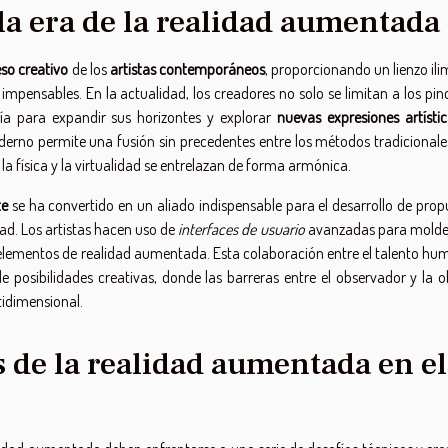
 la era de la realidad aumentada
so creativo
de los
artistas contemporáneos
, proporcionando un lienzo il
pensables. En la actualidad, los creadores no solo se limitan a los pinc
ogía para expandir sus horizontes y explorar
nuevas expresiones artísti
erno permite una fusión sin precedentes entre los métodos tradicionales
a física y la virtualidad se entrelazan de forma armónica.
te
se ha convertido en un aliado indispensable para el desarrollo de prop
dad. Los artistas hacen uso de
interfaces de usuario
avanzadas para molde
s elementos de realidad aumentada. Esta colaboración entre el talento hu
 posibilidades creativas, donde las barreras entre el observador y la o
tidimensional.
s de la realidad aumentada en el