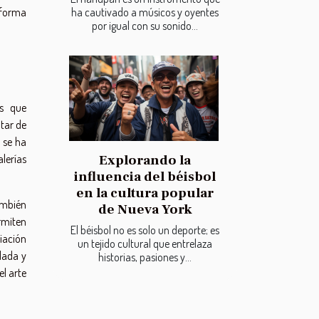
 forma
ha cautivado a músicos y oyentes
por igual con su sonido...
as que
utar de
s se ha
lerías
Explorando la
influencia del béisbol
en la cultura popular
ambién
de Nueva York
ermiten
El béisbol no es solo un deporte; es
iación
un tejido cultural que entrelaza
lada y
historias, pasiones y...
l arte