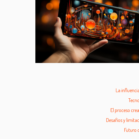
La influenci
Tecno
El proceso crea
Desafíos y limita
Futuro 