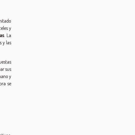
imitado
eles y
cas
. La
 y las
uestas
ar sus
mano y
bra se