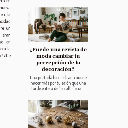
era en
 nueva
 en la
pacidad
bre un
 eran
rse en
era la
¿Puede una revista de
o? ¿De
moda cambiar tu
percepción de la
decoración?
Una portada bien editada puede
hacer más por tu salón que una
tarde entera de “scroll”. En un...