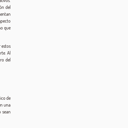
ativos.
ión del
sentan
specto
ino que
r estos
rte. Al
ro del
ico de
en una
o sean