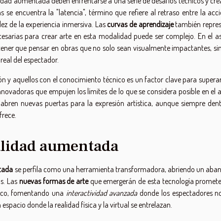
ealidad aumentada deben enfrentarse a una serie de desafíos técnicos y cre
s se encuentra la "latencia", término que refiere al retraso entre la acc
dez de la experiencia inmersiva. Las
curvas de aprendizaje
también repre
esarias para crear arte en esta modalidad puede ser complejo. En el a
al tener que pensar en obras que no solo sean visualmente impactantes, s
eal del espectador.
ión y aquellos con el conocimiento técnico es un factor clave para supera
nnovadoras que empujen los límites de lo que se considera posible en el a
e abren nuevas puertas para la expresión artística, aunque siempre dent
frece.
ealidad aumentada
tada
se perfila como una herramienta transformadora, abriendo un aban
as. Las
nuevas formas de arte
que emergerán de esta tecnología promet
blico, fomentando una
interactividad avanzada
donde los espectadores n
spacio donde la realidad física y la virtual se entrelazan.