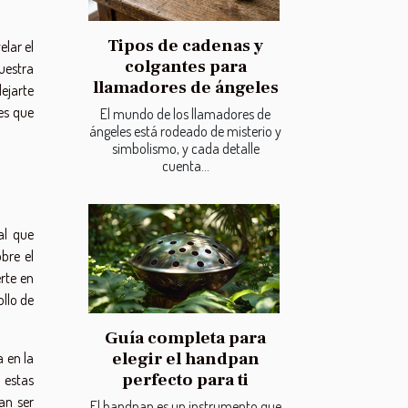
Tipos de cadenas y
elar el
colgantes para
uestra
llamadores de ángeles
ejarte
es que
El mundo de los llamadores de
ángeles está rodeado de misterio y
simbolismo, y cada detalle
cuenta...
al que
bre el
erte en
ollo de
Guía completa para
elegir el handpan
 en la
perfecto para ti
 estas
an ser
El handpan es un instrumento que